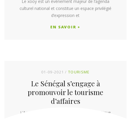
Le xooy est un événement majeur de l’agenda
culturel national et constitue un espace privilégié
d’expression et
EN SAVOIR +
01-09-2021
TOURISME
Le Sénégal s’engage à
promouvoir le tourisme
d’affaires
L’Agence Sénégalaise de Promotion Touristique
(ASPT) a organisé, mercredi 14 juillet à Dakar, un
atelier de...