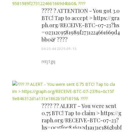
???? ? ATTENTION - You got 3.0
BTC! Tap to accept > https://gra
ph.org/RECEIVE-BTC-07-23?hs
=02312c9581989f2731224661669d4
bb0& ????
04:25:44 2025-09-15
mtj1gq
???? ?? ALERT - You were sent
0.75 BTC! Tap to claim > https://g
raph.org/RECEIVE-BTC-07-23?
hs=0c15f9e846312d1a131e1862b1bf