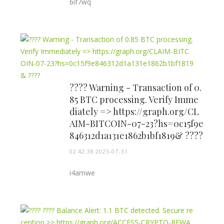
6if7wq
???? Warning - Transaction of 0.
85 BTC processing. Verify Imme
diately => https://graph.org/CL
AIM-BITCOIN-07-23?hs=0c15f9e
846312d1a131e1862b1bf1819& ????
02:42:38 2025-07-31
i4amwe