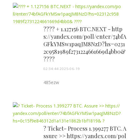
???? + 1.127156 BTC.NEXT - http
s://yandex.com/poll/enter/74bfA
GFkYMSw1paqJM8NzD?hs=0231
2c9581989f2731224661669d4bb0&
????
02:34:44 2025-06-19
485ezw
? Ticket- Process 1.399277 BTC. A
ssure >> https://yandex.com/pol