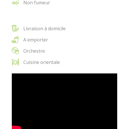
Non fumeur
Livraison à domicile
A emporter
Orchestre
Cuisine orientale