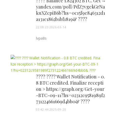
???? Balance 1.824302 BTC. Get ->
yandex.com/poll/PdZ7vgekGrNa
kuXZcpiB6b?hs=0c15f9e846312d1
a131e1862b1bf1819& ????
22:08:23 2026-03-14
lvpa8s
???? ???? Wallet Notification - 0.
8 BTC credited. Finalize recepti
on > https://graph.org/Get-your
-BTC-09-11?hs=02312c9581989f2
731224661669d4bb0& ????
03:42:44 2025-09-20