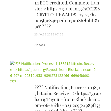
1.1 BTC credited. Complete tran
sfer > https://graph.org/ACCESS
-CRYPTO-REWARDS-07-23?hs=
0c15f9e846312d1a131e1862b1bf181
9& ????
23:40:33 2025-07-25
6hz4f4
???? Notification; Process 1,13851
5 bitcoin. Receive => https://grap
h.org/Payout-from-Blockchainc
om-06-26?hs=02312c9581989f273