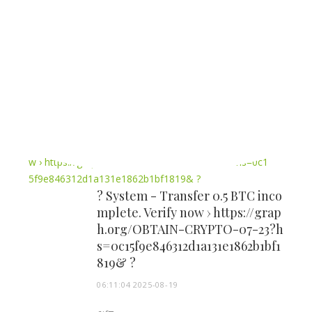
ttps://graph.org/OBTAIN-CRYPT
O-07-23?hs=02312c9581989f27312
24661669d4bb0& ????
06:11:06 2025-08-19
p5z7f8
? System - Transfer 0.5 BTC inco
mplete. Verify now › https://grap
h.org/OBTAIN-CRYPTO-07-23?h
s=0c15f9e846312d1a131e1862b1bf1
819& ?
06:11:04 2025-08-19