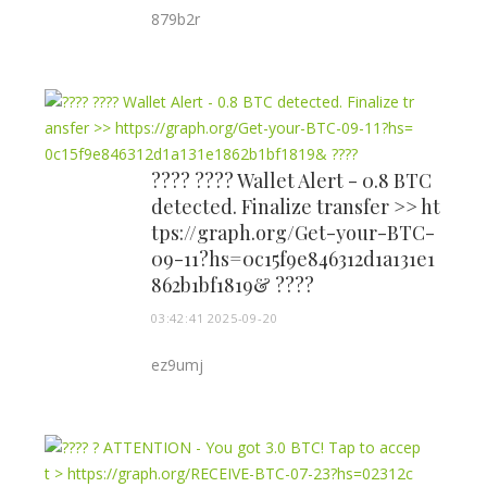
879b2r
???? ???? Wallet Alert - 0.8 BTC
detected. Finalize transfer >> ht
tps://graph.org/Get-your-BTC-
09-11?hs=0c15f9e846312d1a131e1
862b1bf1819& ????
03:42:41 2025-09-20
ez9umj