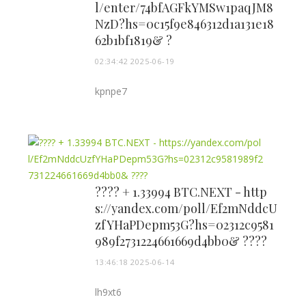
l/enter/74bfAGFkYMSw1paqJM8
NzD?hs=0c15f9e846312d1a131e18
62b1bf1819& ?
02:34:42 2025-06-19
kpnpe7
???? + 1.33994 BTC.NEXT - http
s://yandex.com/poll/Ef2mNddcU
zfYHaPDepm53G?hs=02312c9581
989f2731224661669d4bb0& ????
13:46:18 2025-06-14
lh9xt6