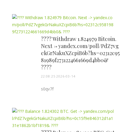
???? Withdraw 1.824979 Bitcoin.
Next -> yandex.com/poll/PdZ7vg
ekGrNakuXZcpiB6b?hs=02312c95
81989f2731224661669d4bb0&
????
22:08:25 2026-03-14
s0qv7f