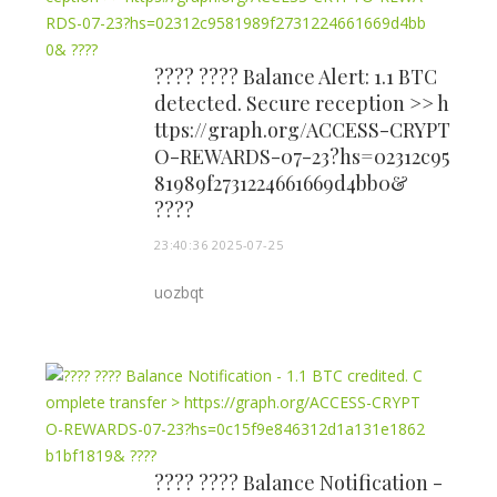
???? ???? Balance Alert: 1.1 BTC
detected. Secure reception >> h
ttps://graph.org/ACCESS-CRYPT
O-REWARDS-07-23?hs=02312c95
81989f2731224661669d4bb0&
????
23:40:36 2025-07-25
uozbqt
???? ???? Balance Notification -