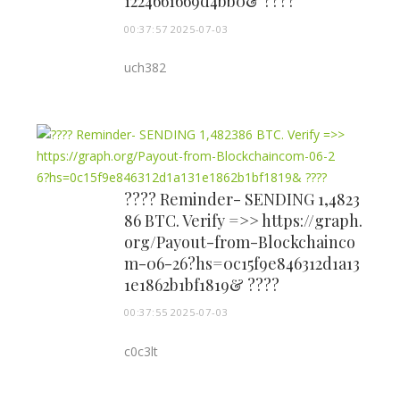
1224661669d4bb0& ????
00:37:57 2025-07-03
uch382
???? Reminder- SENDING 1,4823
86 BTC. Verify =>> https://graph.
org/Payout-from-Blockchainco
m-06-26?hs=0c15f9e846312d1a13
1e1862b1bf1819& ????
00:37:55 2025-07-03
c0c3lt