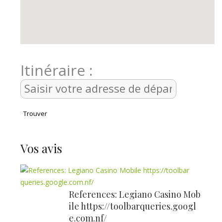
embe
Itinéraire :
Vos avis
References: Legiano Casino Mob
ile https://toolbarqueries.googl
e.com.nf/